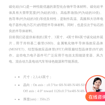
碳化硅(SiC)是一种性能优越的新型化合物半导体材料。碳化硅半
体具有大禁带宽度(约为硅的3倍)、高临界场强(约为硅的10倍)、
热导率(约为硅的3倍)等优良特性，是制作高温、高频和大功率电
电子器件(电力芯片)的理想半导体材料。同时，也是仅次于钻石的
良的半导体材料。
目前我们还提供标准的2英寸、3英寸、4英寸和6英寸碳化硅外延
片，用于肖特基二极管(SBD)、金属氧化物半导体场效应晶体
(MOSFET)、结型场效应晶体管(JFET)和双极结型晶体管(BJT)的
作。这些电力电子器件可广泛应用于包括太阳能逆变器、风力
电、混合动力及电动汽车等绿色能源和节能系统。
Ⅳ族晶片
尺寸：2,3,4,6英寸；
晶向：On axis：
±0.5°for 6H-N/4H-N/4H-SI/6H-SI
Off axis：4.0° toward 1120±0.5°for4H-N/4H-SI
厚度(um)：350±25